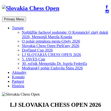
Skip
to
content
Primary Menu
Turnaje
Najbližšie šachové podujatie: O Kremnický zlatý dukát
2026, Memoriál Maroša Kramla
O pohár primátora mesta Gbely 2026
Slovakia Chess Open Piešťany 2026
Dojčland Cup 2026
LJ SLOVAKIA CHESS OPEN 2026
5. JAVES Cup
30. ročník Memoriálu Dr. Jozefa Federiča
Modranský pohár Ľudovíta Štúra 2026
Aktuality
Kontakt
Partneri
História
LJ SLOVAKIA CHESS OPEN 2026