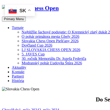
Skip
SK
to
content
Primary Menu
Turnaje
Najbližšie šachové podujatie: O Kremnický zlatý dukát
O pohár primátora mesta Gbely 2026
Slovakia Chess Open Piešťany 2026
Dojčland Cup 2026
LJ SLOVAKIA CHESS OPEN 2026
5. JAVES Cup
30. ročník Memoriálu Dr. Jozefa Federiča
Modranský pohár Ľudovíta Štúra 2026
Aktuality
Kontakt
Partneri
História
Do Se
ChessHaly
1. mája 2024
2. mája 2024