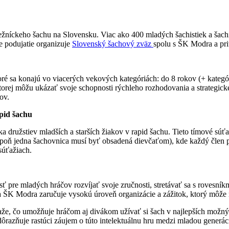
žníckeho šachu na Slovensku. Viac ako 400 mladých šachistiek a šachi
ne podujatie organizuje
Slovenský šachový zväz
spolu s ŠK Modra a pri
ré sa konajú vo viacerých vekových kategóriách: do 8 rokov (+ kategóri
torej môžu ukázať svoje schopnosti rýchleho rozhodovania a strategic
ov.
apid šachu
ka družstiev mladších a starších žiakov v rapid šachu. Tieto tímové sú
v (aspoň jedna šachovnica musí byť obsadená dievčaťom), kde každý člen
súťažiach.
tosť pre mladých hráčov rozvíjať svoje zručnosti, stretávať sa s rovesník
a ŠK Modra zaručuje vysokú úroveň organizácie a zážitok, ktorý môže
že, čo umožňuje hráčom aj divákom užívať si šach v najlepších možnýc
ôrazňuje rastúci záujem o túto intelektuálnu hru medzi mladou generác