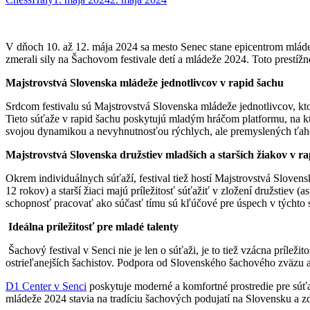
V dňoch 10. až 12. mája 2024 sa mesto Senec stane epicentrom mláde
zmerali sily na Šachovom festivale detí a mládeže 2024. Toto prestíž
Majstrovstvá Slovenska mládeže jednotlivcov v rapid šachu
Srdcom festivalu sú Majstrovstvá Slovenska mládeže jednotlivcov, kto
Tieto súťaže v rapid šachu poskytujú mladým hráčom platformu, na k
svojou dynamikou a nevyhnutnosťou rýchlych, ale premyslených ťah
Majstrovstvá Slovenska družstiev mladších a starších žiakov v r
Okrem individuálnych súťaží, festival tiež hostí Majstrovstvá Slovens
12 rokov) a starší žiaci majú príležitosť súťažiť v zložení družstie
schopnosť pracovať ako súčasť tímu sú kľúčové pre úspech v týchto 
Ideálna príležitosť pre mladé talenty
Šachový festival v Senci nie je len o súťaži, je to tiež vzácna príleži
ostrieľanejších šachistov. Podpora od Slovenského šachového zväzu 
D1 Center v Senci
poskytuje moderné a komfortné prostredie pre súťa
mládeže 2024 stavia na tradíciu šachových podujatí na Slovensku a zd