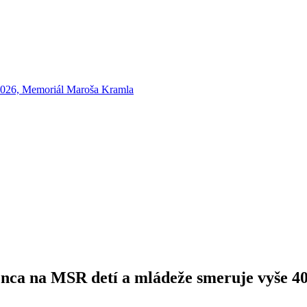
 2026, Memoriál Maroša Kramla
nca na MSR detí a mládeže smeruje vyše 40