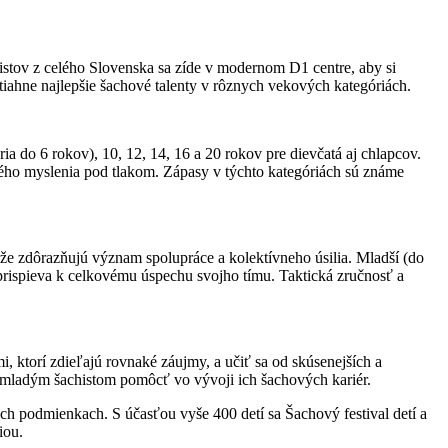
stov z celého Slovenska sa zíde v modernom D1 centre, aby si
tiahne najlepšie šachové talenty v rôznych vekových kategóriách.
a do 6 rokov), 10, 12, 14, 16 a 20 rokov pre dievčatá aj chlapcov.
kého myslenia pod tlakom. Zápasy v týchto kategóriách sú známe
ťaže zdôrazňujú význam spolupráce a kolektívneho úsilia. Mladší (do
 prispieva k celkovému úspechu svojho tímu. Taktická zručnosť a
mi, ktorí zdieľajú rovnaké záujmy, a učiť sa od skúsenejších a
 mladým šachistom pomôcť vo vývoji ich šachových kariér.
h podmienkach. S účasťou vyše 400 detí sa Šachový festival detí a
iou.